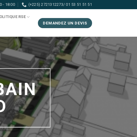
0 - 18:00
(+225) 2721312273/ 01 53 51 51 51
OLITIQUE RSE
DEMANDEZ UN DEVIS
BAIN
D