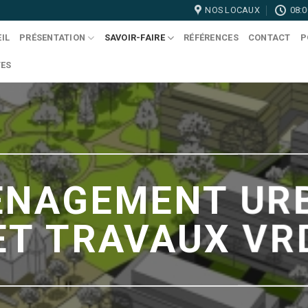
NOS LOCAUX
08:0
IL
PRÉSENTATION
SAVOIR-FAIRE
RÉFÉRENCES
CONTACT
P
TES
NAGEMENT UR
ET TRAVAUX VR